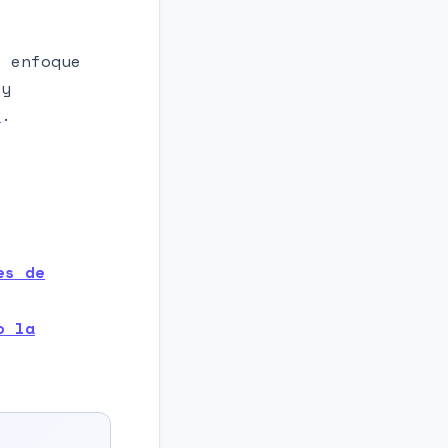
e enfoque
y
s
.
es de
o la