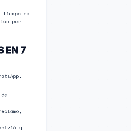
, tiempo de
sión por
 EN 7
hatsApp.
 de
reclamo,
solvió y