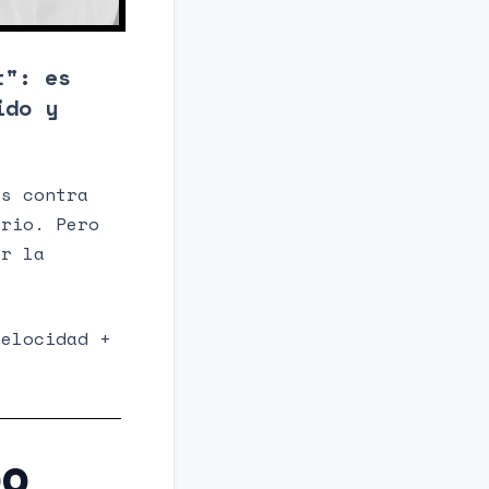
t": es
ido y
ís contra
ario. Pero
er la
velocidad +
DO