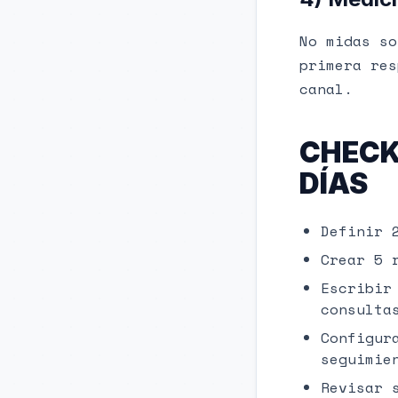
No midas so
primera res
canal.
CHECK
DÍAS
Definir 
Crear 5 
Escribir
consulta
Configur
seguimie
Revisar 