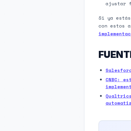
ajustar 
Si ya estás
con estos 
implementac
FUENT
Salesfor
CNBC: es
implemen
Qualtric
automati