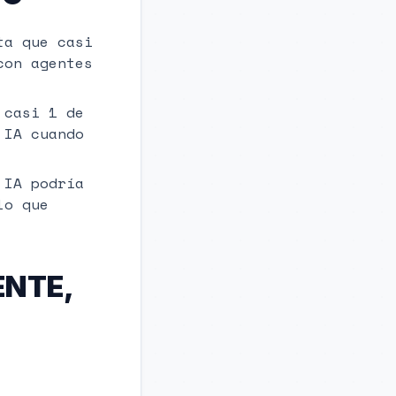
ta que casi
con agentes
 casi 1 de
 IA cuando
 IA podría
lo que
ENTE,