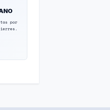
MANO
ntas por
cierres.