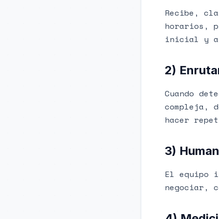
Recibe, cla
horarios, p
inicial y a
2) Enruta
Cuando dete
compleja, d
hacer repet
3) Human
El equipo i
negociar, c
4) Medici