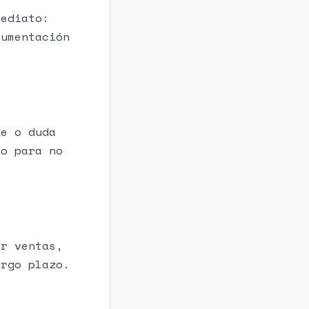
mediato:
cumentación
le o duda
to para no
ar ventas,
argo plazo.