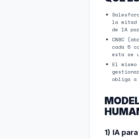
Salesfor
la mitad
de IA pa
CNBC (ab
cada 5 c
esta se 
El mismo
gestiona
obliga a
MODEL
HUMAN
1) IA par