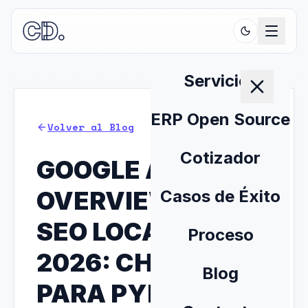
Servicios
ERP Open Source
Volver al Blog
Cotizador
GOOGLE AI
OVERVIEWS Y
Casos de Éxito
SEO LOCAL EN
Proceso
2026: CHECKLIST
Blog
PARA PYMES